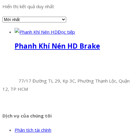
Hiển thị kết quả duy nhất
Đọc tiếp
Phanh Khí Nén HD Brake
Facebook
Twitter
Instagram
Pinterest
Tumblr
Behance
Công Ty TNHH Hoàng Long Phú
Địa chỉ:
77/17 Đường TL 29, Kp 3C, Phường Thạnh Lộc, Quận
12, TP HCM
Hotline:
0394 502 984
Dịch vụ của chúng tôi
Phân tích tài chính