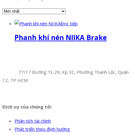
Đọc tiếp
Phanh khí nén NIIKA Brake
Facebook
Twitter
Instagram
Pinterest
Tumblr
Behance
Công Ty TNHH Hoàng Long Phú
Địa chỉ:
77/17 Đường TL 29, Kp 3C, Phường Thạnh Lộc, Quận
12, TP HCM
Hotline:
0394 502 984
Dịch vụ của chúng tôi
Phân tích tài chính
Phát triển theo định hướng