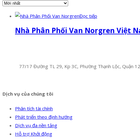
Đọc tiếp
Nhà Phân Phối Van Norgren Việt 
Facebook
Twitter
Instagram
Pinterest
Tumblr
Behance
Công Ty TNHH Hoàng Long Phú
Địa chỉ:
77/17 Đường TL 29, Kp 3C, Phường Thạnh Lộc, Quận 1
Hotline:
0394 502 984
Dịch vụ của chúng tôi
Phân tích tài chính
Phát triển theo định hướng
Dịch vụ đa nền tảng
Hỗ trợ Khởi động