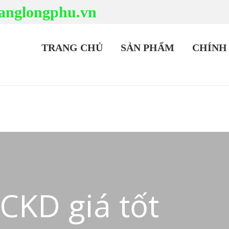
anglongphu.vn
TRANG CHỦ
SẢN PHẨM
CHÍNH
CKD giá tốt