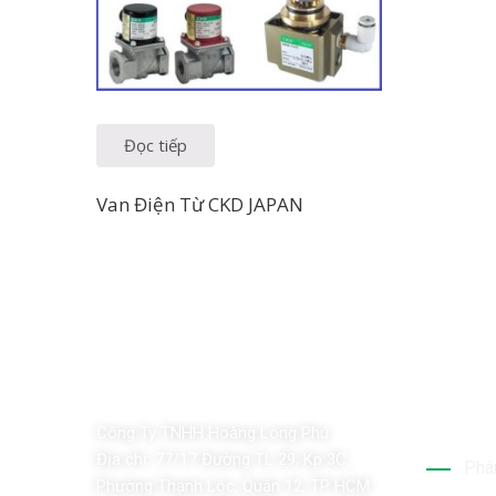
Đọc tiếp
Van Điện Từ CKD JAPAN
Dịch 
Công Ty TNHH Hoàng Long Phú
Địa chỉ:
77/17 Đường TL 29, Kp 3C,
Phân
Phường Thạnh Lộc, Quận 12, TP HCM