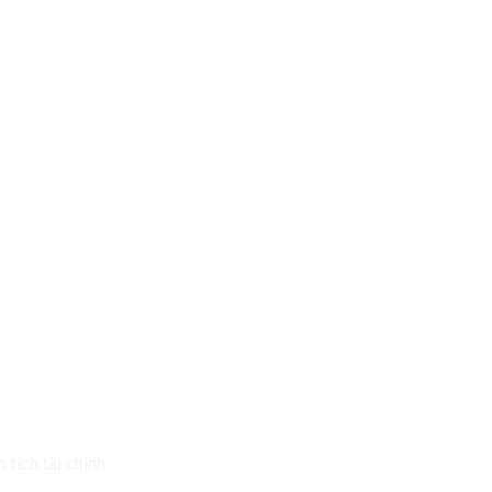
Vụ Của Chúng Tôi
Tin Mới Nhất
 tích tài chính