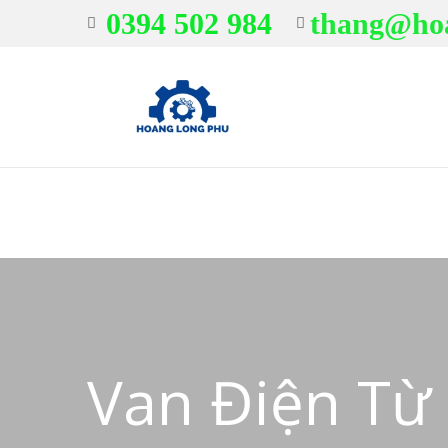
0394 502 984
thang@ho
Van Điện Từ 