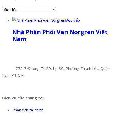
Đọc tiếp
Nhà Phân Phối Van Norgren Việt
Nam
Facebook
Twitter
Instagram
Pinterest
Tumblr
Behance
Công Ty TNHH Hoàng Long Phú
Địa chỉ:
77/17 Đường TL 29, Kp 3C, Phường Thạnh Lộc, Quận
12, TP HCM
Hotline:
0394 502 984
Dịch vụ của chúng tôi
Phân tích tài chính