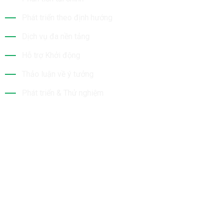
Phát triển theo định hướng
Dịch vụ đa nền tảng
Hỗ trợ Khởi động
Thảo luận về ý tưởng
Phát triển & Thử nghiệm
Tin Mới Nhất
Bộ Sưu Tập