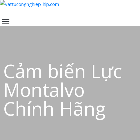
TRANG
CHỦ
SẢN
PHẨM
CHÍNH
Cảm biến Lực
SÁCH
VỀ
Montalvo
CHÚNG
TÔI
Chính Hãng
LIÊN
HỆ