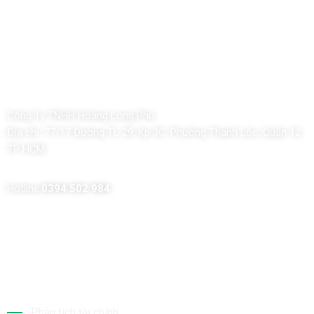
Công Ty TNHH Hoàng Long Phú
Địa chỉ:
77/17 Đường TL 29, Kp 3C, Phường Thạnh Lộc, Quận 12,
TP HCM
Hotline:
0394 502 984
Dịch Vụ Của Chúng Tôi
Phân tích tài chính