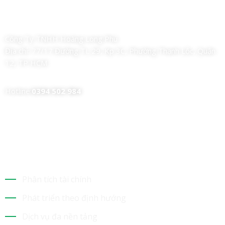
Công Ty TNHH Hoàng Long Phú
Địa chỉ:
77/17 Đường TL 29, Kp 3C, Phường Thạnh Lộc, Quận
12, TP HCM
Hotline:
0394 502 984
Dịch Vụ Của Chúng Tôi
Phân tích tài chính
Phát triển theo định hướng
Dịch vụ đa nền tảng