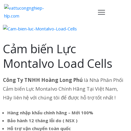
TRANG
HỦ
Cảm biến Lực
ẢN
PHẨM
Montalvo Load Cells
HÍNH
ÁCH
Công Ty TNHH Hoàng Long Phú
là Nhà Phân Phối
Cảm biến Lực Montalvo Chính Hãng Tại Việt Nam,
VỀ
Hãy liên hệ với chúng tôi để được hỗ trợ tốt nhất !
HÚNG
ÔI
Hàng nhập khẩu chính hãng – Mới 100%
IÊN
Bảo hành 12 tháng lỗi do ( NSX )
Ệ
Hỗ trợ vận chuyển toàn quốc