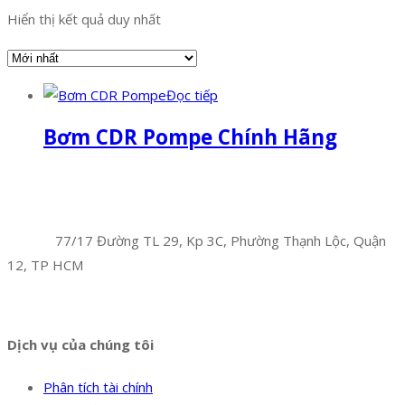
Hiển thị kết quả duy nhất
Đọc tiếp
Bơm CDR Pompe Chính Hãng
Facebook
Twitter
Instagram
Pinterest
Tumblr
Behance
Công Ty TNHH Hoàng Long Phú
Địa chỉ:
77/17 Đường TL 29, Kp 3C, Phường Thạnh Lộc, Quận
12, TP HCM
Hotline:
0394 502 984
Dịch vụ của chúng tôi
Phân tích tài chính