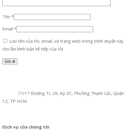
Tên
*
Email
*
Lưu tên của tôi, email, và trang web trong trình duyệt này
cho lần bình luận kế tiếp của tôi.
Facebook
Twitter
Instagram
Pinterest
Tumblr
Behance
Công Ty TNHH Hoàng Long Phú
Địa chỉ:
77/17 Đường TL 29, Kp 3C, Phường Thạnh Lộc, Quận
12, TP HCM
Hotline:
0394 502 984
Dịch vụ của chúng tôi