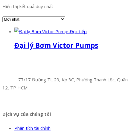
Hiển thị kết quả duy nhất
Đọc tiếp
Đại lý Bơm Victor Pumps
Facebook
Twitter
Instagram
Pinterest
Tumblr
Behance
Công Ty TNHH Hoàng Long Phú
Địa chỉ:
77/17 Đường TL 29, Kp 3C, Phường Thạnh Lộc, Quận
12, TP HCM
Hotline:
0394 502 984
Dịch vụ của chúng tôi
Phân tích tài chính