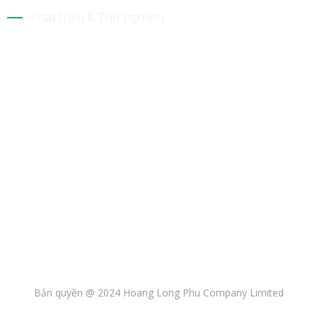
Phát triển & Thử nghiệm
Tin Mới Nhất
Bộ Sưu Tập
Bản quyền @ 2024 Hoang Long Phu Company Limited