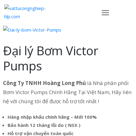
TRANG
HỦ
Đại lý Bơm Victor
ẢN
PHẨM
Pumps
HÍNH
ÁCH
Công Ty TNHH Hoàng Long Phú
là Nhà phân phối
Bơm Victor Pumps Chính Hãng Tại Việt Nam, Hãy liên
VỀ
hệ với chúng tôi để được hỗ trợ tốt nhất !
HÚNG
ÔI
Hàng nhập khẩu chính hãng – Mới 100%
IÊN
Bảo hành 12 tháng lỗi do ( NSX )
Ệ
Hỗ trợ vận chuyển toàn quốc