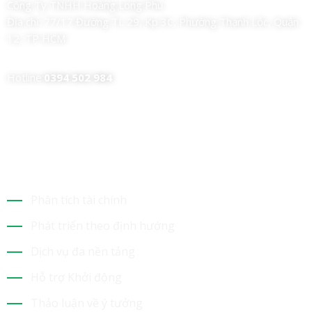
Công Ty TNHH Hoàng Long Phú
Địa chỉ:
77/17 Đường TL 29, Kp 3C, Phường Thạnh Lộc, Quận
12, TP HCM
Hotline:
0394 502 984
Dịch Vụ Của Chúng Tôi
Phân tích tài chính
Phát triển theo định hướng
Dịch vụ đa nền tảng
Hỗ trợ Khởi động
Thảo luận về ý tưởng