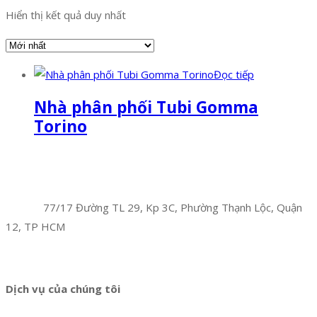
Hiển thị kết quả duy nhất
Đọc tiếp
Nhà phân phối Tubi Gomma
Torino
Facebook
Twitter
Instagram
Pinterest
Tumblr
Behance
Công Ty TNHH Hoàng Long Phú
Địa chỉ:
77/17 Đường TL 29, Kp 3C, Phường Thạnh Lộc, Quận
12, TP HCM
Hotline:
0394 502 984
Dịch vụ của chúng tôi