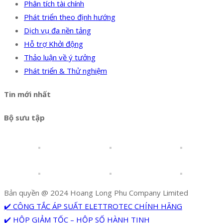
Phân tích tài chính
Phát triển theo định hướng
Dịch vụ đa nền tảng
Hỗ trợ Khởi động
Thảo luận về ý tưởng
Phát triển & Thử nghiệm
Tin mới nhất
Bộ sưu tập
Bản quyền @ 2024 Hoang Long Phu Company Limited
✔️ CÔNG TẮC ÁP SUẤT ELETTROTEC CHÍNH HÃNG
✔️ HỘP GIẢM TỐC – HỘP SỐ HÀNH TINH