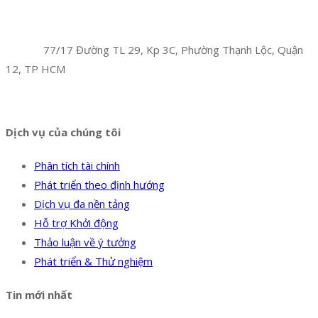
Facebook
Twitter
Instagram
Pinterest
Tumblr
Behance
Công Ty TNHH Hoàng Long Phú
Địa chỉ:
77/17 Đường TL 29, Kp 3C, Phường Thạnh Lộc, Quận
12, TP HCM
Hotline:
0394 502 984
Dịch vụ của chúng tôi
Phân tích tài chính
Phát triển theo định hướng
Dịch vụ đa nền tảng
Hỗ trợ Khởi động
Thảo luận về ý tưởng
Phát triển & Thử nghiệm
Tin mới nhất