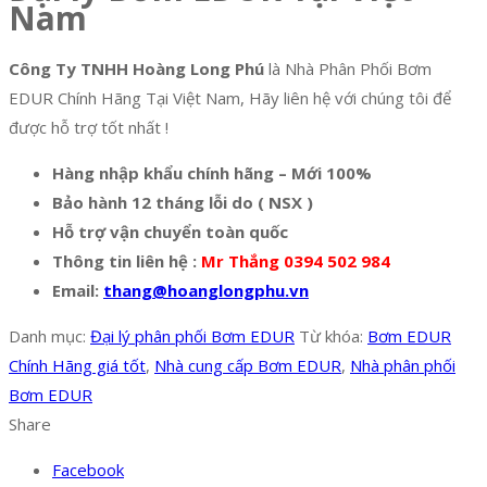
Nam
Công Ty TNHH Hoàng Long Phú
là Nhà Phân Phối Bơm
EDUR Chính Hãng Tại Việt Nam, Hãy liên hệ với chúng tôi để
được hỗ trợ tốt nhất !
Hàng nhập khẩu chính hãng – Mới 100%
Bảo hành 12 tháng lỗi do ( NSX )
Hỗ trợ vận chuyển toàn quốc
Thông tin liên hệ :
Mr Thắng 0394 502 984
Email:
thang@hoanglongphu.vn
Danh mục:
Đại lý phân phối Bơm EDUR
Từ khóa:
Bơm EDUR
Chính Hãng giá tốt
,
Nhà cung cấp Bơm EDUR
,
Nhà phân phối
Bơm EDUR
Share
Facebook