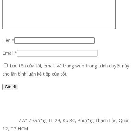
Tên
*
Email
*
Lưu tên của tôi, email, và trang web trong trình duyệt này
cho lần bình luận kế tiếp của tôi.
Facebook
Twitter
Instagram
Pinterest
Tumblr
Behance
Công Ty TNHH Hoàng Long Phú
Địa chỉ:
77/17 Đường TL 29, Kp 3C, Phường Thạnh Lộc, Quận
12, TP HCM