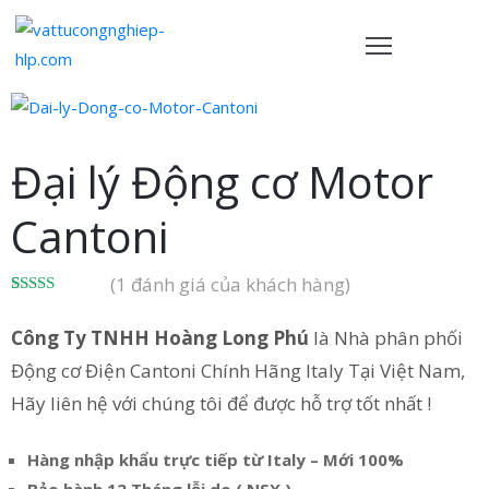
TRANG
HỦ
Đại lý Động cơ Motor
ẢN
PHẨM
Cantoni
HÍNH
(
1
đánh giá của khách hàng)
ÁCH
5.00
1
trên 5
dựa trên
Công Ty TNHH Hoàng Long Phú
là Nhà phân phối
VỀ
đánh giá
HÚNG
Động cơ Điện Cantoni Chính Hãng Italy Tại Việt Nam,
ÔI
Hãy liên hệ với chúng tôi để được hỗ trợ tốt nhất !
IÊN
Hàng nhập khẩu trực tiếp từ Italy – Mới 100%
Ệ