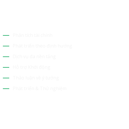
Dịch Vụ Của Chúng Tôi
Phân tích tài chính
Phát triển theo định hướng
Dịch vụ đa nền tảng
Hỗ trợ Khởi động
Thảo luận về ý tưởng
Phát triển & Thử nghiệm
Tin Mới Nhất