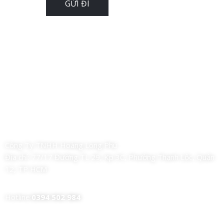
Công Ty TNHH Hoàng Long Phú
Địa chỉ:
77/17 Đường TL 29, Kp 3C, Phường Thạnh Lộc, Quận
12, TP HCM
Hotline:
0394 502 984