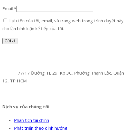
Email
*
Lưu tên của tôi, email, và trang web trong trình duyệt này
cho lần bình luận kế tiếp của tôi.
Facebook
Twitter
Instagram
Pinterest
Tumblr
Behance
Công Ty TNHH Hoàng Long Phú
Địa chỉ:
77/17 Đường TL 29, Kp 3C, Phường Thạnh Lộc, Quận
12, TP HCM
Hotline:
0394 502 984
Dịch vụ của chúng tôi
Phân tích tài chính
Phát triển theo định hướng