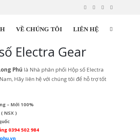
CH
VỀ CHÚNG TÔI
LIÊN HỆ
 số Electra Gear
Long Phú
là Nhà phân phối Hộp số Electra
Nam, Hãy liên hệ với chúng tôi để hỗ trợ tốt
ãng – Mới 100%
 ( NSX )
quốc
ắng 0394 502 984
phu.vn