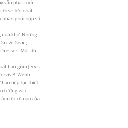
y vẫn phát triển
a-Gear lớn nhất
à phân phối hộp số
ng quá khứ. Những
 Grove Gear ,
s Dresser . Mặc dù
xuất bao gồm Jervis
Jervis B. Webb
hào tiếp tục thiết
in tưởng vào
giảm tốc cũ nào của