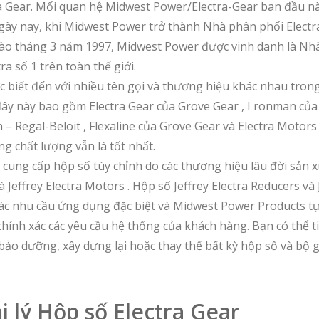
ra Gear. Mối quan hệ Midwest Power/Electra-Gear ban đầu nà
ày nay, khi Midwest Power trở thành Nhà phân phối Electr
 Vào tháng 3 năm 1997, Midwest Power được vinh danh là Nh
ra số 1 trên toàn thế giới.
c biết đến với nhiều tên gọi và thương hiệu khác nhau tro
ây này bao gồm Electra Gear của Grove Gear , I ronman của
n – Regal-Beloit , Flexaline của Grove Gear và Electra Motor
g chất lượng vẫn là tốt nhất.
c cung cấp hộp số tùy chỉnh do các thương hiệu lâu đời sản 
Jeffrey Electra Motors . Hộp số Jeffrey Electra Reducers và 
ác nhu cầu ứng dụng đặc biệt và Midwest Power Products tự 
hính xác các yêu cầu hệ thống của khách hàng. Bạn có thể t
 bảo dưỡng, xây dựng lại hoặc thay thế bất kỳ hộp số và bộ 
i lý Hộp số Electra Gear