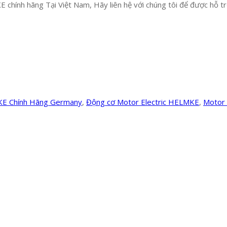
 chính hãng Tại Việt Nam, Hãy liên hệ với chúng tôi để được hỗ trợ
KE Chính Hãng Germany
,
Động cơ Motor Electric HELMKE
,
Motor 