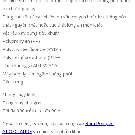
với hiệu suất tối ưu. Nó được cố định vào trục không phụ thuộc
vào hướng quay.
Dùng cho tất cả các nhiệm vụ vận chuyển hoặc lưu thông hóa
chất nguyên chất hoặc các chất lỏng ăn mòn khác.
Vật liệu xây dựng tiêu chuẩn
Polypropylen (PP)
Polyvinylidenfluoride (PVDF)
Polytetrafluorethene (PTFE)
Thép không gỉ AISI SS-316
Máy bơm ly tâm ngâm không phớt
Đặc trưng
Chống chạy khô!
Dòng máy nhỏ gọn
Tối đa 300 m³/h, tối đa 90 m
Ngoài ra công ty chúng tôi còn cung cấp
Bơm Pompes
GROSCLAUDE
và nhiều sản phẩm khác