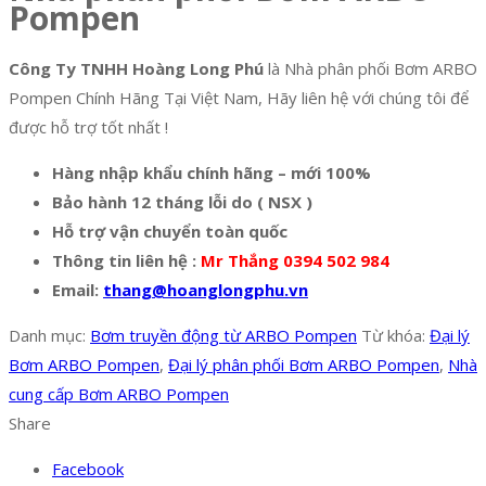
Pompen
Công Ty TNHH Hoàng Long Phú
là Nhà phân phối Bơm ARBO
Pompen Chính Hãng Tại Việt Nam, Hãy liên hệ với chúng tôi để
được hỗ trợ tốt nhất !
Hàng nhập khẩu chính hãng – mới 100%
Bảo hành 12 tháng lỗi do ( NSX )
Hỗ trợ vận chuyển toàn quốc
Thông tin liên hệ :
Mr Thắng 0394 502 984
Email:
thang@hoanglongphu.vn
Danh mục:
Bơm truyền động từ ARBO Pompen
Từ khóa:
Đại lý
Bơm ARBO Pompen
,
Đại lý phân phối Bơm ARBO Pompen
,
Nhà
cung cấp Bơm ARBO Pompen
Share
Facebook