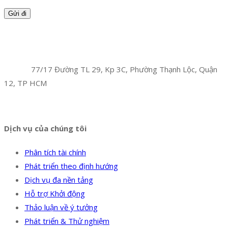
Facebook
Twitter
Instagram
Pinterest
Tumblr
Behance
Công Ty TNHH Hoàng Long Phú
Địa chỉ:
77/17 Đường TL 29, Kp 3C, Phường Thạnh Lộc, Quận
12, TP HCM
Hotline:
0394 502 984
Dịch vụ của chúng tôi
Phân tích tài chính
Phát triển theo định hướng
Dịch vụ đa nền tảng
Hỗ trợ Khởi động
Thảo luận về ý tưởng
Phát triển & Thử nghiệm