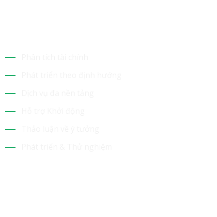
Dịch Vụ Của Chúng Tôi
Phân tích tài chính
Phát triển theo định hướng
Dịch vụ đa nền tảng
Hỗ trợ Khởi động
Thảo luận về ý tưởng
Phát triển & Thử nghiệm
Tin Mới Nhất