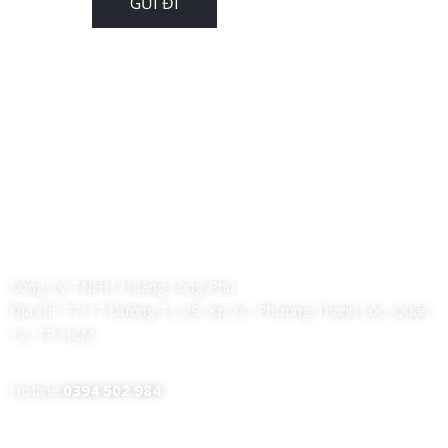
Công Ty TNHH Hoàng Long Phú
Địa chỉ:
77/17 Đường TL 29, Kp 3C, Phường Thạnh Lộc, Quận
12, TP HCM
Hotline:
0394 502 984