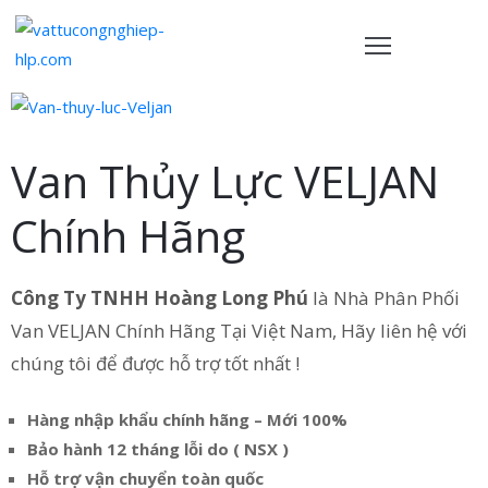
TRANG
HỦ
Van Thủy Lực VELJAN
ẢN
PHẨM
Chính Hãng
HÍNH
ÁCH
Công Ty TNHH Hoàng Long Phú
là Nhà Phân Phối
Van VELJAN Chính Hãng Tại Việt Nam, Hãy liên hệ với
VỀ
chúng tôi để được hỗ trợ tốt nhất !
HÚNG
ÔI
Hàng nhập khẩu chính hãng – Mới 100%
IÊN
Bảo hành 12 tháng lỗi do ( NSX )
Ệ
Hỗ trợ vận chuyển toàn quốc