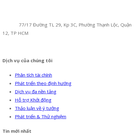
Facebook
Twitter
Instagram
Pinterest
Tumblr
Behance
Công Ty TNHH Hoàng Long Phú
Địa chỉ:
77/17 Đường TL 29, Kp 3C, Phường Thạnh Lộc, Quận
12, TP HCM
Hotline:
0394 502 984
Dịch vụ của chúng tôi
Phân tích tài chính
Phát triển theo định hướng
Dịch vụ đa nền tảng
Hỗ trợ Khởi động
Thảo luận về ý tưởng
Phát triển & Thử nghiệm
Tin mới nhất