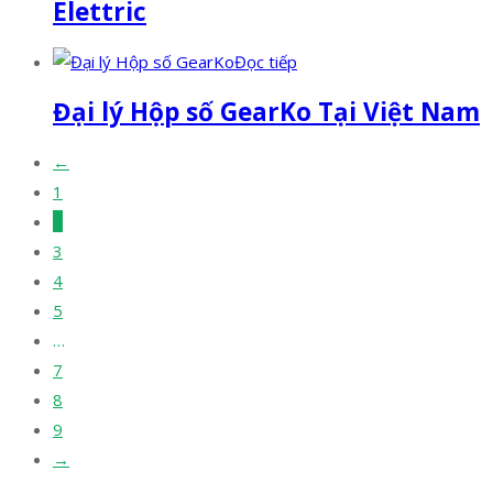
Elettric
Đọc tiếp
Đại lý Hộp số GearKo Tại Việt Nam
←
1
2
3
4
5
…
7
8
9
→